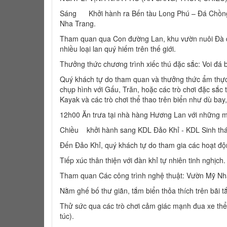
Sáng Khởi hành ra Bến tàu Long Phú – Đá Chồng. 
Nha Trang.
Tham quan qua Con đường Lan, khu vườn nuôi Đà đ
nhiều loại lan quý hiếm trên thế giới.
Thưởng thức chương trình xiếc thú đặc sắc: Voi đá ba
Quý khách tự do tham quan và thưởng thức ẩm thực t
chụp hình với Gấu, Trăn, hoặc các trò chơi đặc sắc 
Kayak và các trò chơi thể thao trên biển như dù bay,
12h00 Ăn trưa tại nhà hàng Hương Lan với những m
Chiều khởi hành sang KDL Đảo Khỉ - KDL Sinh thái
Đến Đảo Khỉ, quý khách tự do tham gia các hoạt độ
Tiếp xúc thân thiện với đàn khỉ tự nhiên tinh nghịch.
Tham quan Các công trình nghệ thuật: Vườn Mỹ Nhâ
Nằm ghế bố thư giãn, tắm biển thỏa thích trên bãi t
Thử sức qua các trò chơi cảm giác mạnh đua xe thể t
túc).