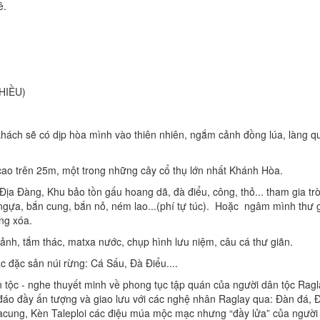
ê.
HIỀU)
ách sẽ có dịp hòa mình vào thiên nhiên, ngắm cảnh đồng lúa, làng q
cao trên 25m, một trong những cây cổ thụ lớn nhất Khánh Hòa.
a Đàng, Khu bảo tồn gấu hoang dã, đà điểu, công, thỏ... tham gia tr
 ngựa, bắn cung, bắn nỏ, ném lao...(phí tự túc). Hoặc ngâm mình thư 
ng xóa.
h, tắm thác, matxa nước, chụp hình lưu niệm, câu cá thư giãn.
đặc sản núi rừng: Cá Sấu, Đà Điểu....
c - nghe thuyết minh về phong tục tập quán của người dân tộc Ragl
đáo đầy ấn tượng và giao lưu với các nghệ nhân Raglay qua: Đàn đá, 
 Tacung, Kèn Taleploi các điệu múa mộc mạc nhưng “đầy lửa” của người