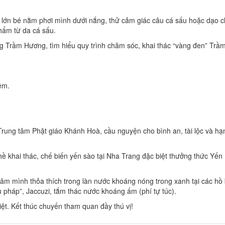
 lớn bé nằm phơi mình dưới nắng, thử cảm giác câu cá sấu hoặc dạo c
hẩm từ da cá sấu.
Trầm Hương, tìm hiểu quy trình chăm sóc, khai thác “vàng đen” Trầ
êm.
ng tâm Phật giáo Khánh Hoà, cầu nguyện cho bình an, tài lộc và hạ
khai thác, chế biến yến sào tại Nha Trang đặc biệt thưởng thức Yến
m mình thỏa thích trong làn nước khoáng nóng trong xanh tại các hồ 
ệu pháp”, Jaccuzi, tắm thác nước khoáng ấm (phí tự túc).
t. Kết thúc chuyến tham quan đầy thú vị!