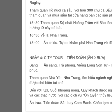
Raglay.
Tham quan Hồ nuôi cá sấu, với hơn 300 chú cá Sấu
tham quan và mua sắm tại cửa hàng bán các sản p
15h30 Tham quan Đệ nhất Hoàng Trầm với Bảo tàng 
hương từ cây dó bầu.
16h30 Về lại Nha Trang.
18h00 Ăn chiều. Tự do khám phá Nha Trang về đ
NGÀY 4: CITY TOUR – TIỄN ĐOÀN (ĂN 2 BỮA)
Sáng Ăn sáng. Trả phòng. Viếng Long Sơn Tự - Tru
phúc.
Tham quan Nhà Yến Nha Trang, tìm hiểu ngành nghề 
được chế biến tại chỗ.
Đến với KDL Suối khoáng nóng, Quý khách được ngâ
và các thác nước, với các dịch vụ “Ôn tuyền thủy li
Ăn trưa. Tiễn đoàn Sân bay Cam Ranh. Chào tạm biệ