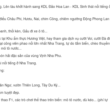
Lên tàu khởi hành sang KDL Đảo Hoa Lan - KDL Sinh thái nổi tiếng 
iểu Châu Phi, Hươu, Nai, chim Công, chiêm ngưỡng Động Phong Lan 
nh, thổi kèn, Gấu đi xe ô tô...
ại Khu ẩm thực Hương Việt, hay tham gia dịch vụ cưỡi Voi, cưỡi Đà đi
tại công viên phao nổi lớn nhất Nha Trang, tự do tắm biển, chèo thuyền
 mô tô nước...
ón hải đặc sản của vùng Vịnh Nha Phu.
 nổi tiếng ở Nha Trang.
ng:
n Ngư, vườn Thiên Long, Tây Du Ký...
ắm tuyệt đẹp.
hao F1, các trò chơi thể thao trên biển: mô tô nước, dù kéo... (phí tự