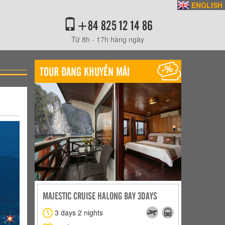
ENGLISH
+84 825 12 14 86
Từ 8h - 17h hàng ngày
TOUR ĐANG KHUYẾN MÃI
CÙ LAO CHÀM
CÙ 
 BAY 3DAYS
ĐÀ NẴNG - CÙ LAO CHÀM
ĐÀ 
Trong ngày