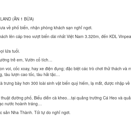
LAND (ĂN 1 BỮA)
a về phố biển, nhận phòng khách sạn nghỉ ngơi.
ch lên cáp treo vượt biển dài nhất Việt Nam 3.320m, đến KDL Vinpea
i lứa tuổi.
 đường trẻ em, Vườn cổ tích…
on voi, cốc xoay, hay xe điện đụng; đặc biệt các trò chơi thử thách và
 tàu lượn cao tốc, tàu hải tặc…
 trưng bày hơn 300 loài sinh vật biển quý hiếm, lạ mắt, được nhập về 
o thuật đường phố, Biểu diễn cà kheo…tại quảng trường Cá Heo và qu
hạc nước hoành tráng…
sản Nha Thành. Tối tự do nghỉ ngơi.
)