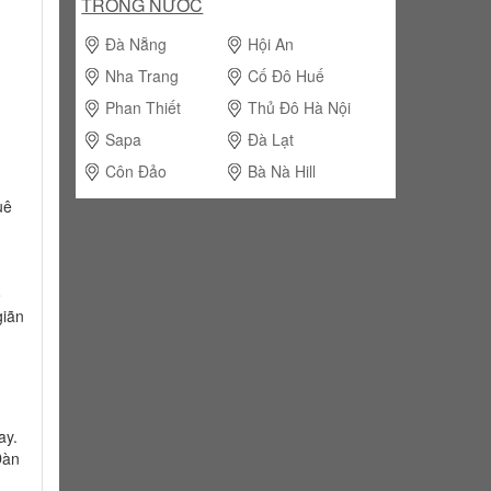
TRONG NƯỚC
Đà Nẵng
Hội An
Nha Trang
Cố Đô Huế
Phan Thiết
Thủ Đô Hà Nội
Sapa
Đà Lạt
Côn Đảo
Bà Nà Hill
uê
ò
giãn
ay.
Đàn