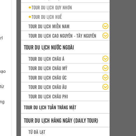
TOUR DU LỊCH QUY NHƠN
TOUR DU LỊCH HUẾ
TOUR DU LỊCH MIỀN NAM
TOUR DU LỊCH CAO NGUYÊN - TÂY NGUYÊN
rl
TOUR DU LỊCH NƯỚC NGOÀI
TOUR DU LỊCH CHÂU Á
TOUR DU LỊCH CHÂU MỸ
 mạo
TOUR DU LỊCH CHÂU ÚC
từ
TOUR DU LỊCH CHÂU ÂU
TOUR DU LỊCH CHÂU PHI
ảng
TOUR DU LỊCH TUẦN TRĂNG MẬT
TOUR DU LỊCH HÀNG NGÀY (DAILY TOUR)
TỪ ĐÀ LẠT