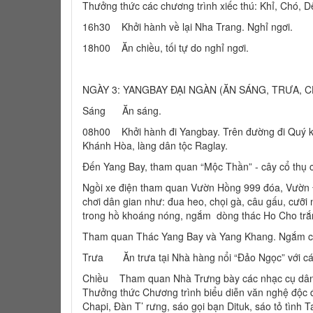
Thưởng thức các chương trình xiếc thú: Khỉ, Chó, D
16h30 Khởi hành về lại Nha Trang. Nghỉ ngơi.
18h00 Ăn chiều, tối tự do nghỉ ngơi.
NGÀY 3: YANGBAY ĐẠI NGÀN (ĂN SÁNG, TRƯA, C
Sáng Ăn sáng.
08h00 Khởi hành đi Yangbay. Trên đường đi Quý kh
Khánh Hòa, làng dân tộc Raglay.
Đến Yang Bay, tham quan “Mộc Thần” - cây cổ thụ 
Ngồi xe điện tham quan Vườn Hồng 999 đóa, Vườn Đị
chơi dân gian như: đua heo, chọi gà, câu gấu, cưỡi
trong hồ khoáng nóng, ngắm dòng thác Ho Cho trắ
Tham quan Thác Yang Bay và Yang Khang. Ngắm cản
Trưa Ăn trưa tại Nhà hàng nổi “Đảo Ngọc” với các 
Chiều Tham quan Nhà Trưng bày các nhạc cụ dân tộ
Thưởng thức Chương trình biểu diễn văn nghệ độc 
Chapi, Đàn T’ rưng, sáo gọi bạn Dituk, sáo tỏ tình