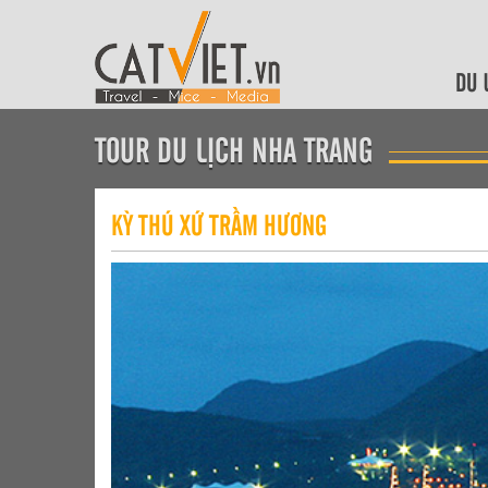
DU 
TOUR DU LỊCH NHA TRANG
KỲ THÚ XỨ TRẦM HƯƠNG