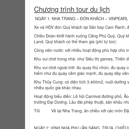
Chương trình tour du lịch
NGÀY 1: NHA TRANG – ĐÓN KHÁCH – VINPEARL 
Xe và HDV đón Quý khách tại Sân bay Cam Ranh, đư
Chiều Đoàn khởi hành xuống Cảng Phú Quý, Quý khá
Land, Quý khách có thể tham gia (phí tự túc):
Công viên nước: với nhiều hoạt động phù hợp cho mọ
Khu vui chơi trong nhà: như Siêu thị games, Thiên
Khu vui chơi ngoài trời: đu quay thú nhún, đu quay c
hiểm như đu quay cảm giác mạnh, đu quay dây văng,
Khu Thủy Cung: có diện tích 3.400m2, nuôi dưỡng và
nhiều quốc gia khác nhau.
Hoạt động biểu diễn: Lễ hội Carnival đường phố, Ả
trường Đại Dương, Lâu đài phép thuật, sân khấu n
Tối Về lại Nha Trang, ăn chiều với các món Đặc 
NGÀY 2: VỊNH NHA PHU (ĂN SÁNG, TRƯA, CHIỀU