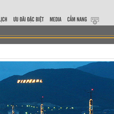
LỊCH
ƯU ĐÃI ĐẶC BIỆT
MEDIA
CẨM NANG
MAJESTIC CRUISE HALONG
MAJESTIC CRUISE HALONG BAY 2DAYS
3 days 2 nights
Halong
2 days 1 nights