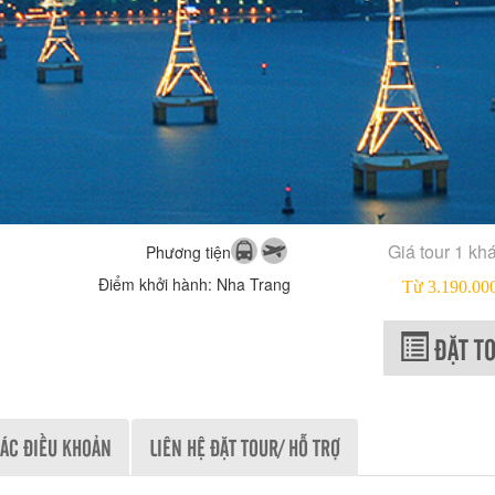
Khởi hành: Daily
Khởi hành: Daily
Từ: 5.739.000VNÐ / 
Từ: 3.070.000VNÐ / 1
Giá tour 1 kh
Phương tiện
Điểm khởi hành: Nha Trang
Từ 3.190.0
ĐẶT T
ÁC ĐIỀU KHOẢN
LIÊN HỆ ĐẶT TOUR/ HỖ TRỢ