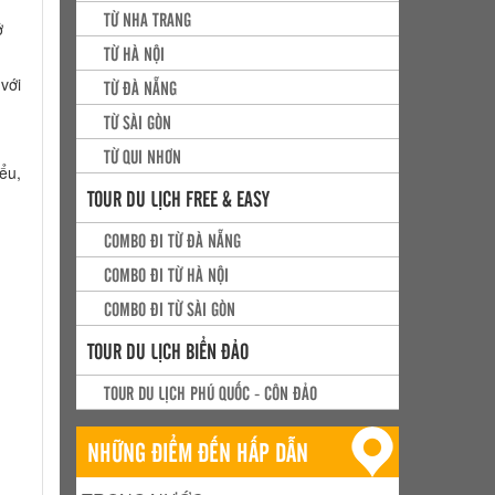
TỪ NHA TRANG
ở
TỪ HÀ NỘI
với
TỪ ĐÀ NẴNG
TỪ SÀI GÒN
TỪ QUI NHƠN
ểu,
TOUR DU LỊCH FREE & EASY
COMBO ĐI TỪ ĐÀ NẴNG
COMBO ĐI TỪ HÀ NỘI
COMBO ĐI TỪ SÀI GÒN
TOUR DU LỊCH BIỂN ĐẢO
TOUR DU LỊCH PHÚ QUỐC - CÔN ĐẢO
NHỮNG ĐIỂM ĐẾN HẤP DẪN