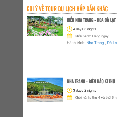
GỢI Ý VỀ TOUR DU LỊCH HẤP DẪN KHÁC
BIỂN NHA TRANG - HOA ĐÀ LẠT
4 days 3 nights
Khởi hành: Hàng ngày
Hành trình:
Nha Trang
,
Đà Lạ
NHA TRANG - BIỂN ĐẢO KÌ THÚ
3 days 2 nights
Khởi hành: thứ 4 và thứ 6 h