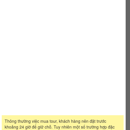
Thông thường việc mua tour, khách hàng nên đặt trước
khoảng 24 giờ để giữ chỗ. Tuy nhiên một số trường hợp đặc