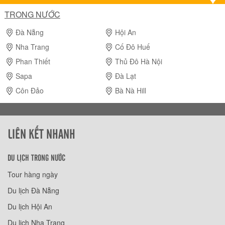
TRONG NƯỚC
Đà Nẵng
Hội An
Nha Trang
Cố Đô Huế
Phan Thiết
Thủ Đô Hà Nội
Sapa
Đà Lạt
Côn Đảo
Bà Nà Hill
LIÊN KẾT NHANH
DU LỊCH TRONG NƯỚC
Tour hàng ngày
Du lịch Đà Nẵng
Du lịch Hội An
Du lịch Nha Trang