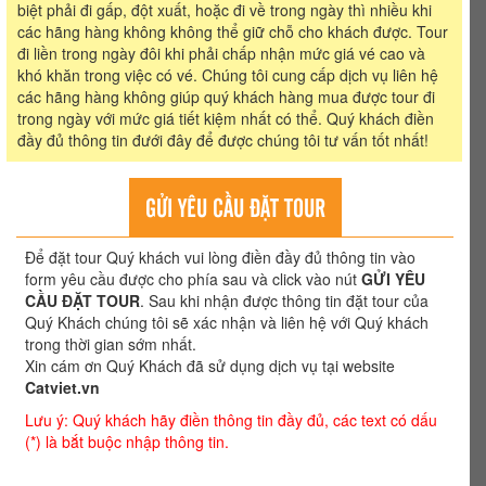
biệt phải đi gấp, đột xuất, hoặc đi về trong ngày thì nhiều khi
các hãng hàng không không thể giữ chỗ cho khách được. Tour
đi liền trong ngày đôi khi phải chấp nhận mức giá vé cao và
khó khăn trong việc có vé. Chúng tôi cung cấp dịch vụ liên hệ
các hãng hàng không giúp quý khách hàng mua được tour đi
trong ngày với mức giá tiết kiệm nhất có thể. Quý khách điền
đầy đủ thông tin đưới đây để được chúng tôi tư vấn tốt nhất!
GỬI YÊU CẦU ĐẶT TOUR
Để đặt tour Quý khách vui lòng điền đầy đủ thông tin vào
form yêu cầu được cho phía sau và click vào nút
GỬI YÊU
CẦU ĐẶT TOUR
. Sau khi nhận được thông tin đặt tour của
Quý Khách chúng tôi sẽ xác nhận và liên hệ với Quý khách
trong thời gian sớm nhất.
Xin cám ơn Quý Khách đã sử dụng dịch vụ tại website
Catviet.vn
Lưu ý: Quý khách hãy điền thông tin đầy đủ, các text có dấu
(*) là bắt buộc nhập thông tin.