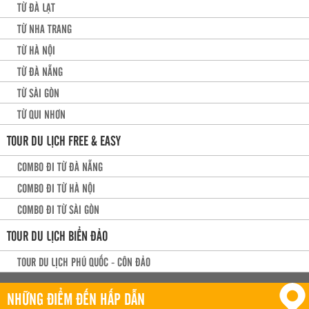
TỪ ĐÀ LẠT
TỪ NHA TRANG
TỪ HÀ NỘI
TỪ ĐÀ NẴNG
TỪ SÀI GÒN
TỪ QUI NHƠN
TOUR DU LỊCH FREE & EASY
COMBO ĐI TỪ ĐÀ NẴNG
COMBO ĐI TỪ HÀ NỘI
COMBO ĐI TỪ SÀI GÒN
TOUR DU LỊCH BIỂN ĐẢO
TOUR DU LỊCH PHÚ QUỐC - CÔN ĐẢO
NHỮNG ĐIỂM ĐẾN HẤP DẪN