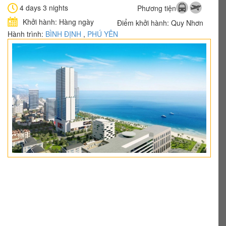
4 days 3 nights
Phương tiện
Khởi hành: Hàng ngày
Điểm khởi hành: Quy Nhơn
Hành trình:
BÌNH ĐỊNH
,
PHÚ YÊN