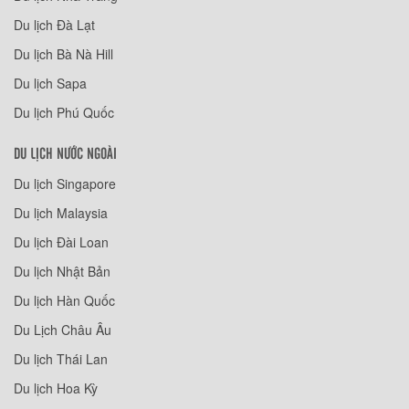
Du lịch Đà Lạt
Du lịch Bà Nà Hill
Du lịch Sapa
Du lịch Phú Quốc
DU LỊCH NƯỚC NGOÀI
Du lịch Singapore
Du lịch Malaysia
Du lịch Đài Loan
Du lịch Nhật Bản
Du lịch Hàn Quốc
Du Lịch Châu Âu
Du lịch Thái Lan
Du lịch Hoa Kỳ