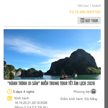
Giá tour 1 khách
Từ 10.490.000VNÐ
ĐẶT TOUR
“HÀNH TRÌNH DI SẢN” MIỀN TRUNG TOUR TẾT ÂM LỊCH 2026
5 days 4 nights
Phương tiện
Khởi hành:
Điểm khởi hành: Đà Nẵng
18,19,20,21,22/12/2026
(Mùng 2,3,4,5,6 Tết AL)