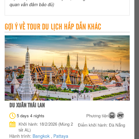
quan vẫn đảm bảo đủ)
GỢI Ý VỀ TOUR DU LỊCH HẤP DẪN KHÁC
DU XUÂN THÁI LAN
5 days 4 nights
Phương tiện
Khởi hành: 18/2/2026 (Mùng 2
Điểm khởi hành: Đà Nẵng
tết AL)
Hành trình:
Bangkok
,
Pattaya