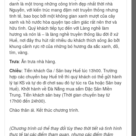
danh là một trong những công trình đẹp nhất thời nhà
Nguyễn, với kiến trúc mang đậm nét truyền thống nhưng
tinh tế, bao bọc bởi một không gian xanh mượt của cây
xanh và hồ nước hòa quyện tạo cảm giác rất nên thơ và
hữu tình. Quý khách tiếp tục đến với Làng nghề làm
hương và nón lá – là làng nghề truyền thống lâu đời ở xứ
Huế, nơi đây thu hút rất nhiều du khách thích sống ảo bởi
khung cảnh rực rỡ của những bó hương đa sắc xanh, đỏ,
tím, vàng.
Trưa
: Ăn trưa nhà hàng.
Chiều
: Tiễn khách Ga / Sân bay Huế lúc 13h00. Trường
hợp các chuyến bay Huế trễ thì quý khách có thể gửi hành
lý tại KS và tự do đi chơi sau đó tự túc ra Ga hoặc Sân bay
Huế). Khởi hành về Đà Nẵng mua sắm Đặc Sản Miền
Trung. Tiễn khách sân bay (Thời gian chuyến bay từ
17h00 đến 24h00).
Chào thân ái. Kết thúc chương trình.
(Chương trình có thể thay đổi tùy theo thời tiết và tình hình
thực tế tại các điểm tham quan, nhưng các điểm thăm