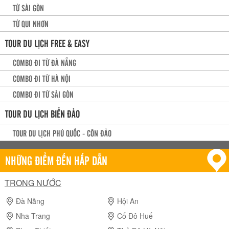
TỪ SÀI GÒN
TỪ QUI NHƠN
TOUR DU LỊCH FREE & EASY
COMBO ĐI TỪ ĐÀ NẴNG
COMBO ĐI TỪ HÀ NỘI
COMBO ĐI TỪ SÀI GÒN
TOUR DU LỊCH BIỂN ĐẢO
TOUR DU LỊCH PHÚ QUỐC - CÔN ĐẢO
NHỮNG ĐIỂM ĐẾN HẤP DẪN
TRONG NƯỚC
Đà Nẵng
Hội An
Nha Trang
Cố Đô Huế