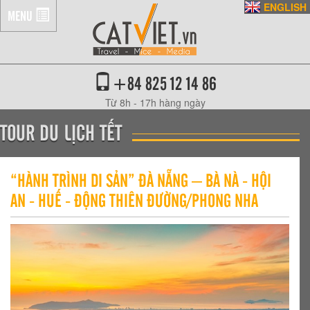
ENGLISH
MENU
+84 825 12 14 86
Từ 8h - 17h hàng ngày
TOUR DU LỊCH TẾT
“HÀNH TRÌNH DI SẢN” ĐÀ NẴNG – BÀ NÀ - HỘI
AN - HUẾ - ĐỘNG THIÊN ĐƯỜNG/PHONG NHA