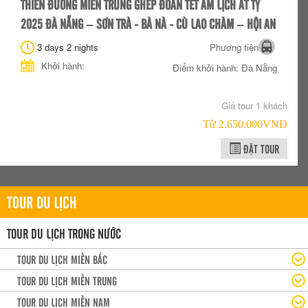
THIÊN ĐƯỜNG MIỀN TRUNG GHÉP ĐOÀN TẾT ÂM LỊCH ẤT TỴ
2025 ĐÀ NẴNG – SƠN TRÀ - BÀ NÀ - CÙ LAO CHÀM – HỘI AN
3 days 2 nights
Phương tiện
Khởi hành:
Điểm khởi hành: Đà Nẵng
Giá tour 1 khách
Từ 2.650.000VNÐ
ĐẶT TOUR
TOUR DU LỊCH
TOUR DU LỊCH TRONG NƯỚC
TOUR DU LỊCH MIỀN BẮC
TOUR DU LỊCH MIỀN TRUNG
TOUR DU LỊCH MIỀN NAM