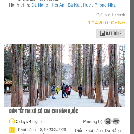
Hành trình:
Đà Nẵng
,
Hội An
,
Bà Nà
,
Huế
,
Phong Nha
Giá tour 1 khách
Từ 4.200.000VNÐ
ĐẶT TOUR
ĐÓN TẾT TẠI XỨ SỞ KIM CHI HÀN QUỐC
5 days 4 nights
Phương tiện
Khởi hành: 18,19,20/2/2026
Điểm khởi hành: Đà Nẵng