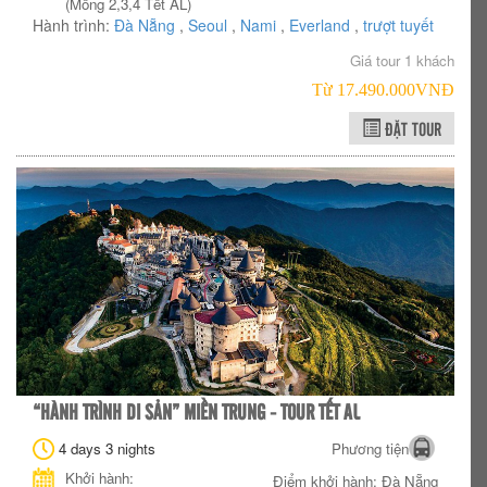
(Mồng 2,3,4 Tết AL)
Hành trình:
Đà Nẵng
,
Seoul
,
Nami
,
Everland
,
trượt tuyết
Giá tour 1 khách
Từ 17.490.000VNÐ
ĐẶT TOUR
“HÀNH TRÌNH DI SẢN” MIỀN TRUNG - TOUR TẾT AL
4 days 3 nights
Phương tiện
Khởi hành:
Điểm khởi hành: Đà Nẵng