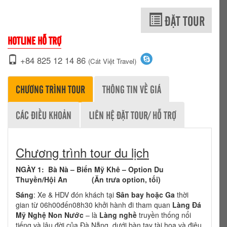
ĐẶT TOUR
HOTLINE HỖ TRỢ
+84 825 12 14 86
(Cát Việt Travel)
CHƯƠNG TRÌNH TOUR
THÔNG TIN VỀ GIÁ
CÁC ĐIỀU KHOẢN
LIÊN HỆ ĐẶT TOUR/ HỖ TRỢ
Chương trình tour du lịch
NGÀY 1:
Bà Nà – Biển Mỹ Khê – Option Du
Thuyền/Hội An (Ăn trưa option, tối)
Sáng
: Xe & HDV đón khách tại
Sân bay hoặc Ga
thời
gian từ 06h00đến08h30 khởi hành đi tham quan
Làng Đá
Mỹ Nghệ Non Nước
– là
Làng nghề
truyền thống nổi
tiếng và lâu đời của Đà Nẵng, dưới bàn tay tài hoa và điêu