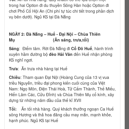
trong hai Option đi du thuyền Sông Hàn hoặc Option đi
chơi Phố Cổ Hội An (Chi phí tự túc chi tiết trong phần dịch
vụ bên dưới). Ngủ KS tại Đà Nẵng
NGÀY 2:
Đà Nẵng – Huế - Đại Nội – Chùa Thiên
Mụ (Ăn sáng, trưa,tối)
Sáng
: Điểm tâm. Rời Đà Nẵng đi
Cố Đô Huế
, hành trình
xuyên hầm đường bộ
đèo Hải Vân
đến Huế nhận phòng
KS nghỉ ngơi.
Trưa
: Ăn trưa nhà hàng tại Huế
Chiều
: Tham quan Đại Nội (Hoàng Cung của 13 vị vua
triều Nguyễn, triều đại phong kiến cuối cùng của Việt
Nam: Ngọ Môn, Điện Thái Hoà, Tử Cấm Thành, Thế Miếu,
Hiển Lâm Các, Cửu Đỉnh) và Chùa Thiên Mụ cổ kính, xây
dựng từ những năm đầu của thế kỉ XVII
Tối:
Ăn tối nhà hàng. Quý khách thưởng ngoạn Ca Huế
sông Hương và thả hoa đăng cầu may mắn, mạnh khỏe,
hạnh phúc. Ngủ KS tại Huế