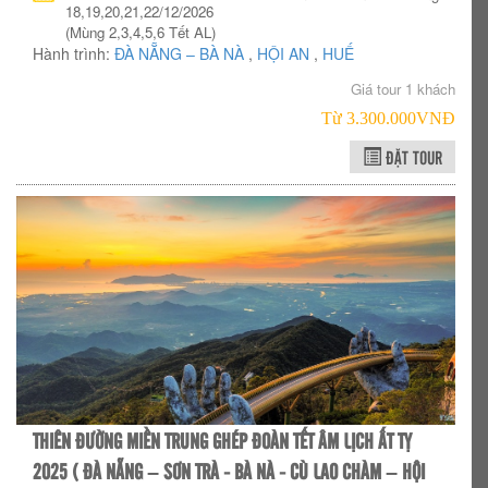
18,19,20,21,22/12/2026
(Mùng 2,3,4,5,6 Tết AL)
Hành trình:
ĐÀ NẴNG – BÀ NÀ
,
HỘI AN
,
HUẾ
Giá tour 1 khách
Từ 3.300.000VNÐ
ĐẶT TOUR
THIÊN ĐƯỜNG MIỀN TRUNG GHÉP ĐOÀN TẾT ÂM LỊCH ẤT TỴ
2025 ( ĐÀ NẴNG – SƠN TRÀ - BÀ NÀ - CÙ LAO CHÀM – HỘI