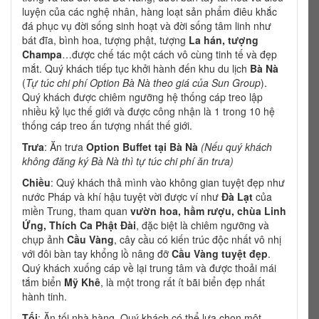
luyện của các nghệ nhân, hàng loạt sản phẩm điêu khắc
đá phục vụ đời sống sinh hoạt và đời sống tâm linh như
bát đĩa, bình hoa, tượng phật, tượng
La hán, tượng
Champa
…được chế tác một cách vô cùng tinh tế và đẹp
mắt. Quý khách tiếp tục khởi hành đến khu du lịch
Bà Nà
(
Tự túc chi phí Option Bà Nà theo giá của Sun Group
).
Quý khách được chiêm ngưỡng hệ thống cáp treo lập
nhiều kỷ lục thế giới và được công nhận là 1 trong 10 hệ
thống cáp treo ấn tượng nhất thế giới.
Trưa
: Ăn trưa
Option Buffet tại Bà Nà
(Nếu quý khách
không đăng ký Bà Nà thì tự túc chi phí ăn trưa)
Chiều
: Quý khách thả mình vào không gian tuyệt đẹp như
nước Pháp và khí hậu tuyệt vời được ví như
Đà Lạt
của
miền Trung, tham quan
vườn hoa, hầm rượu, chùa Linh
Ứng, Thích Ca Phật Đài
, đặc biệt là chiêm ngưỡng và
chụp ảnh
Cầu Vàng
, cây cầu có kiến trúc độc nhất vô nhị
với đôi bàn tay khổng lồ nâng đỡ
Cầu Vàng tuyệt đẹp
.
Quý khách xuống cáp về lại trung tâm và được thoải mái
tắm biển
Mỹ Khê
, là một trong rất ít bãi biển đẹp nhất
hành tinh.
Tối
: Ăn tối nhà hàng. Quý khách có thể lựa chọn một