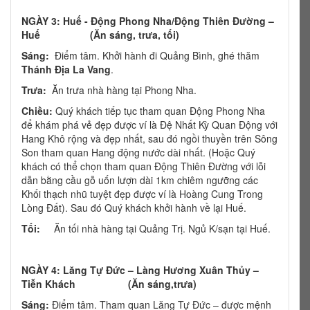
NGÀY 3:
Huế - Động Phong Nha/Động Thiên Đường –
Huế (Ăn sáng, trưa, tối)
Sáng:
Điểm tâm. Khởi hành đi Quảng Bình, ghé thăm
Thánh Địa La Vang
.
Trưa:
Ăn trưa nhà hàng tại Phong Nha.
Chiều:
Quý khách tiếp tục tham quan Động Phong Nha
để khám phá vẻ đẹp được ví là Đệ Nhất Kỳ Quan Động với
Hang Khô rộng và đẹp nhất, sau đó ngồi thuyền trên Sông
Son tham quan Hang động nước dài nhất. (Hoặc Quý
khách có thể chọn tham quan Động Thiên Đường với lỗi
dẫn bằng cầu gỗ uốn lượn dài 1km chiêm ngưỡng các
Khối thạch nhũ tuyệt đẹp được ví là Hoàng Cung Trong
Lòng Đất). Sau đó Quý khách khởi hành về lại Huế.
Tối:
Ăn tối nhà hàng tại Quảng Trị. Ngủ K/sạn tại Huế.
NGÀY 4:
Lăng Tự Đức – Làng Hương Xuân Thủy –
Tiễn Khách (Ăn sáng,trưa)
Sáng:
Điểm tâm. Tham quan Lăng Tự Đức – được mệnh