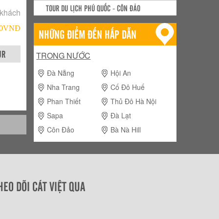
TOUR DU LỊCH PHÚ QUỐC - CÔN ĐẢO
 khách
000VNÐ
NHỮNG ĐIỂM ĐẾN HẤP DẪN
UR
TRONG NƯỚC
Đà Nẵng
Hội An
Nha Trang
Cố Đô Huế
Phan Thiết
Thủ Đô Hà Nội
Sapa
Đà Lạt
Côn Đảo
Bà Nà Hill
HEO DÕI CÁT VIỆT QUA