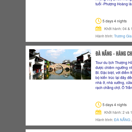
tuổi -Phượng Hoàng là
5 days 4 nights
Khởi hành: 04 & 
Hành trình:
Trương Gia
ĐÀ NẴNG - HÀNG CHÂ
Tour du lịch Thượng H
được chiêm ngưỡng n
Bí. Đặc biệt, với điểm
bộ kiến trúc tại đây 
nhà ở, nhà xưởng, cử
rạch chằng chịt. Ô Tr
5 days 4 nights
Khởi hành: 2 và 
Hành trình:
ĐÀ NẴNG