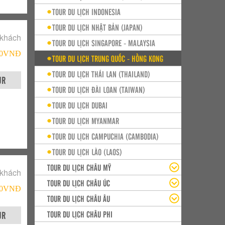
TOUR DU LỊCH INDONESIA
TOUR DU LỊCH NHẬT BẢN (JAPAN)
 khách
TOUR DU LỊCH SINGAPORE - MALAYSIA
000VNÐ
TOUR DU LỊCH TRUNG QUỐC - HỒNG KONG
TOUR DU LỊCH THÁI LAN (THAILAND)
UR
TOUR DU LỊCH ĐÀI LOAN (TAIWAN)
TOUR DU LỊCH DUBAI
TOUR DU LỊCH MYANMAR
TOUR DU LỊCH CAMPUCHIA (CAMBODIA)
TOUR DU LỊCH LÀO (LAOS)
TOUR DU LỊCH CHÂU MỸ
 khách
TOUR DU LỊCH CHÂU ÚC
000VNÐ
TOUR DU LỊCH CHÂU ÂU
UR
TOUR DU LỊCH CHÂU PHI