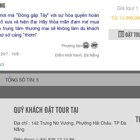
ÔNG
Giá tour 1
nơi mà “Đông gặp Tây” với sự hòa quyện hoàn
Từ: 11.990.
cổ xưa và hiện đại. Hãy thỏa mãn đam mê mua
m trung tâm thương mại sẽ không làm du khách
ĐẶT TO
xứ sở cảng "thơm".
Phương tiện
20/7 - 10/8 -
Điểm khởi hành: Đà Nẵng
NG
TỔNG SỐ TIN: 5
QUÝ KHÁCH ĐẶT TOUR TẠI
T
Địa chỉ : 142 Trưng Nữ Vương, Phường Hải Châu. TP Đà
Nẵng
Điện thoại: (+84) 825 12 14 86