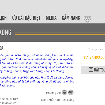
LỊCH
ƯU ĐÃI ĐẶC BIỆT
MEDIA
CẨM NANG
 KONG
OA
Giá tour 1
c gia có chiều dài lịch sử rất lâu đời , trải qua rất nhiều
Từ: 24.490.
ng suốt gần 5.000 năm qua. Với nhiều thắng cảnh tuyệt đẹp
ể tìm thấy trên chốn thiên đàng như Tây Hồ, Tam Đàn Ấn
 quê hương của những công trình kỳ vỹ có một không hai
ĐẶT TO
n Lý Trường Thành, Thập Tam Lăng, Tháp Lôi Phong…
n bộ phát triển vượt bậc của nền kinh tế đã và đang đem lại
ước đông dân nhất thế giới này và từ đó đã mở ra những
trần gian...
Phương tiện
/06/2024; 18/6-
Điểm khởi hành: Đà Nẵng
7-08/07/2024