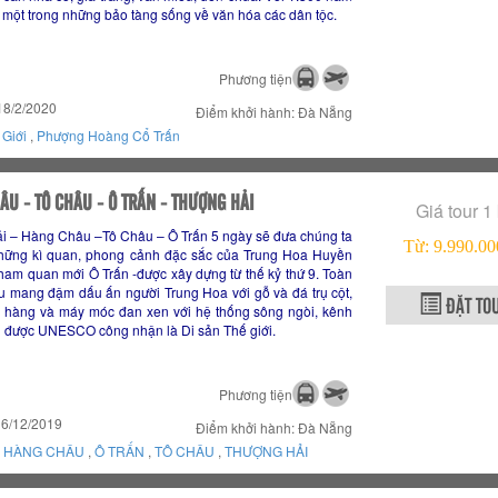
 một trong những bảo tàng sống về văn hóa các dân tộc.
Phương tiện
18/2/2020
Điểm khởi hành: Đà Nẵng
 Giới
,
Phượng Hoàng Cổ Trấn
U - TÔ CHÂU - Ô TRẤN - THƯỢNG HẢI
Giá tour 1
ải – Hàng Châu –Tô Châu – Ô Trấn 5 ngày sẽ đưa chúng ta
Từ: 9.990.
hững kì quan, phong cảnh đặc sắc của Trung Hoa Huyền
 tham quan mới Ô Trấn -được xây dựng từ thế kỷ thứ 9. Toàn
đều mang đậm dấu ấn người Trung Hoa với gỗ và đá trụ cột,
ĐẶT TO
a hàng và máy móc đan xen với hệ thống sông ngòi, kênh
ấn được UNESCO công nhận là Di sản Thế giới.
Phương tiện
16/12/2019
Điểm khởi hành: Đà Nẵng
,
HÀNG CHÂU
,
Ô TRẤN
,
TÔ CHÂU
,
THƯỢNG HẢI