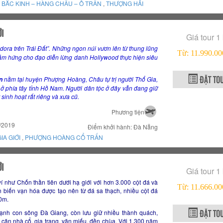
,
BẮC KINH – HÀNG CHÂU – Ô TRẤN
,
THƯỢNG HẢI
I
Giá tour 1
adora trên Trái Đất”. Những ngon núi vươn lên từ thung lũng
Từ: 11.990.
ảm hứng cho đạo diễn lừng danh Hollywood thực hiện siêu
ĐẶT TO
nằm tại huyện Phượng Hoàng, Châu tự trị người Thổ Gia,
n
ở phía tây tỉnh Hồ Nam. Người dân tộc ở đây vẫn đang giữ
sinh hoạt rất riêng và xưa cũ.
Phương tiện
2/2019
Điểm khởi hành: Đà Nẵng
IA GIỚI
,
PHƯỢNG HOÀNG CỔ TRẤN
I
Giá tour 1
ví như Chốn thần tiên dưới hạ giới với hơn 3.000 cột đá và
Từ: 11.666.
ên biến vạn hóa được tạo nên từ đá sa thạch, nhiều cột đá
0m.
ĐẶT TO
ạnh con sông Đà Giang, còn lưu giữ nhiều thành quách,
căn nhà cổ, gia trang, văn miếu, đền chùa. Với 1.300 năm