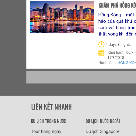
KHÁM PHÁ HỒNG K
Hồng Kông - một 
hảo của quá khứ 
sắm với hàng tră
thất vọng khi đên 
4 days 3 nights
Khởi hành: 06/7 - 
17/8/2018
Hành trình:
HỒNG KÔ
LIÊN KẾT NHANH
DU LỊCH TRONG NƯỚC
DU LỊCH NƯỚC NGOÀI
Tour hàng ngày
Du lịch Singapore