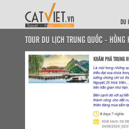
DU 
TOUR DU LỊCH TRUNG QUỐC - HỒNG
KHÁM PHÁ TRUNG H
Là một trong những quố
triều đại vua chúa tro
tưởng chừng chỉ có th
Nguyệt, Di Hoà Viên,…
trên trần gian như Vạ
Bên cạnh đó với sự tiế
thành công cho đất n
thiên đàng mua sắm tại 
8 days 7 nights
Khởi hành: 02-08
24/06/2024; 02/0