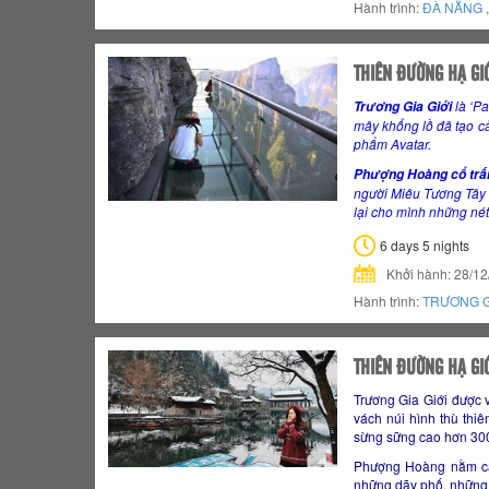
Hành trình:
ĐÀ NẴNG
THIÊN ĐƯỜNG HẠ GIỚ
là ‘P
Trương Gia Giới
mây khổng lồ đã tạo c
phẩm Avatar.
Phượng Hoàng
cổ trấ
người Miêu Tương Tây 
lại cho mình những nét 
6 days 5 nights
Khởi hành: 28/1
Hành trình:
TRƯƠNG G
THIÊN ĐƯỜNG HẠ GIỚ
Trương Gia Giới được 
vách núi hình thù thi
sừng sững cao hơn 30
Phượng Hoàng n
ằm c
những dãy phố, những 