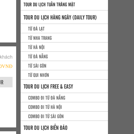
TOUR DU LỊCH TUẦN TRĂNG MẬT
TOUR DU LỊCH HÀNG NGÀY (DAILY TOUR)
TỪ ĐÀ LẠT
TỪ NHA TRANG
TỪ HÀ NỘI
TỪ ĐÀ NẴNG
 khách
TỪ SÀI GÒN
000VNÐ
TỪ QUI NHƠN
UR
TOUR DU LỊCH FREE & EASY
COMBO ĐI TỪ ĐÀ NẴNG
COMBO ĐI TỪ HÀ NỘI
COMBO ĐI TỪ SÀI GÒN
TOUR DU LỊCH BIỂN ĐẢO