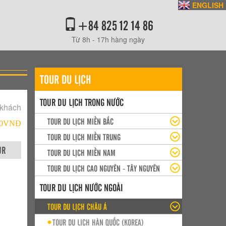
ENGLISH
+84 825 12 14 86
Từ 8h - 17h hàng ngày
TOUR DU LỊCH
TOUR DU LỊCH TRONG NƯỚC
 khách
TOUR DU LỊCH MIỀN BẮC
000VNÐ
TOUR DU LỊCH MIỀN TRUNG
UR
TOUR DU LỊCH MIỀN NAM
TOUR DU LỊCH CAO NGUYÊN - TÂY NGUYÊN
TOUR DU LỊCH NƯỚC NGOÀI
TOUR DU LỊCH CHÂU Á
TOUR DU LỊCH HÀN QUỐC (KOREA)