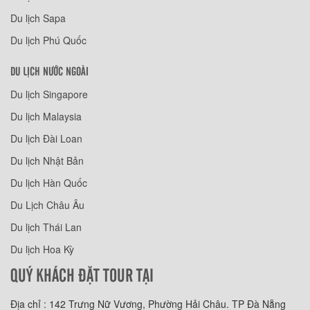
Du lịch Sapa
Du lịch Phú Quốc
DU LỊCH NƯỚC NGOÀI
Du lịch Singapore
Du lịch Malaysia
Du lịch Đài Loan
Du lịch Nhật Bản
Du lịch Hàn Quốc
Du Lịch Châu Âu
Du lịch Thái Lan
Du lịch Hoa Kỳ
QUÝ KHÁCH ĐẶT TOUR TẠI
Địa chỉ : 142 Trưng Nữ Vương, Phường Hải Châu. TP Đà Nẵng