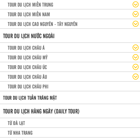
TOUR DU LỊCH MIỀN TRUNG
TOUR DU LỊCH MIỀN NAM
TOUR DU LỊCH CAO NGUYÊN - TÂY NGUYÊN
TOUR DU LỊCH NƯỚC NGOÀI
TOUR DU LỊCH CHÂU Á
TOUR DU LỊCH CHÂU MỸ
TOUR DU LỊCH CHÂU ÚC
TOUR DU LỊCH CHÂU ÂU
TOUR DU LỊCH CHÂU PHI
TOUR DU LỊCH TUẦN TRĂNG MẬT
TOUR DU LỊCH HÀNG NGÀY (DAILY TOUR)
TỪ ĐÀ LẠT
TỪ NHA TRANG