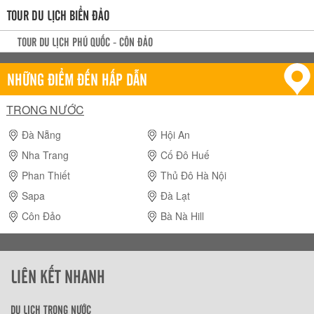
TOUR DU LỊCH BIỂN ĐẢO
TOUR DU LỊCH PHÚ QUỐC - CÔN ĐẢO
NHỮNG ĐIỂM ĐẾN HẤP DẪN
TRONG NƯỚC
Đà Nẵng
Hội An
Nha Trang
Cố Đô Huế
Phan Thiết
Thủ Đô Hà Nội
Sapa
Đà Lạt
Côn Đảo
Bà Nà Hill
LIÊN KẾT NHANH
DU LỊCH TRONG NƯỚC