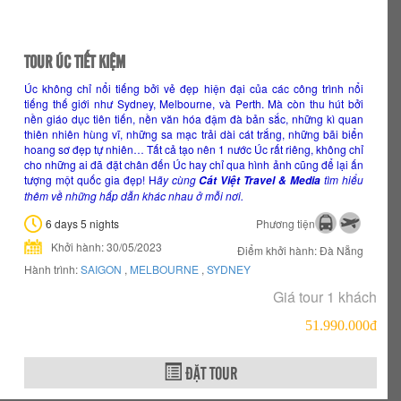
TOUR ÚC TIẾT KIỆM
Úc không chỉ nổi tiếng bởi vẻ đẹp hiện đại của các công trình nổi
tiếng thế giới như Sydney, Melbourne, và Perth. Mà còn thu hút bởi
nền giáo dục tiên tiến, nền văn hóa đậm đà bản sắc, những kì quan
thiên nhiên hùng vĩ, những sa mạc trải dài cát trắng, những bãi biển
hoang sơ đẹp tự nhiên… Tất cả tạo nên 1 nước Úc rất riêng, không chỉ
cho những ai đã đặt chân đến Úc hay chỉ qua hình ảnh cũng để lại ấn
tượng một quốc gia đẹp! H
ãy cùng
tìm hiểu
Cát Việt Travel & Media
thêm về những hấp dẫn khác nhau ở mỗi nơi.
6 days 5 nights
Phương tiện
Khởi hành: 30/05/2023
Điểm khởi hành: Đà Nẵng
Hành trình:
SAIGON
,
MELBOURNE
,
SYDNEY
Giá tour 1 khách
51.990.000đ
ĐẶT TOUR