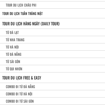
TOUR DU LỊCH CHÂU PHI
TOUR DU LỊCH TUẦN TRĂNG MẬT
TOUR DU LỊCH HÀNG NGÀY (DAILY TOUR)
TỪ ĐÀ LẠT
TỪ NHA TRANG
TỪ HÀ NỘI
TỪ ĐÀ NẴNG
TỪ SÀI GÒN
TỪ QUI NHƠN
TOUR DU LỊCH FREE & EASY
COMBO ĐI TỪ ĐÀ NẴNG
COMBO ĐI TỪ HÀ NỘI
COMBO ĐI TỪ SÀI GÒN