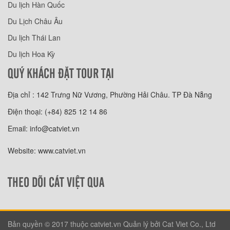
Du lịch Hàn Quốc
Du Lịch Châu Âu
Du lịch Thái Lan
Du lịch Hoa Kỳ
QUÝ KHÁCH ĐẶT TOUR TẠI
Địa chỉ : 142 Trưng Nữ Vương, Phường Hải Châu. TP Đà Nẵng
Điện thoại: (+84) 825 12 14 86
Email: info@catviet.vn
Website: www.catviet.vn
THEO DÕI CÁT VIỆT QUA
Bản quyền © 2017 thuộc catviet.vn Quản lý bởi Cat Viet Co., Ltd