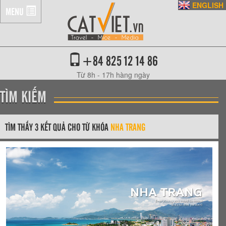
ENGLISH
MENU
+84 825 12 14 86
Từ 8h - 17h hàng ngày
TÌM KIẾM
TÌM THẤY 3 KẾT QUẢ CHO TỪ KHÓA
NHA TRANG