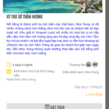
KỲ THÚ XỨ TRẦM HƯƠNG
Nổi tiếng là thành phố du lịch biển của Việt Nam, Nha Trang có rất
nhiều những danh lam thắng cảnh hút hồn các du khách bởi vẻ đẹp
tuyệt vời. Khu giải trí Vinpearl Land với nhiều trò chơi thú vị và hấp
dẫn, đảo Hòn Mun với những rặng san hô đẹp lộng lẫy, còn Hòn Tằm
thu hút du khách với bãi tắm tuyệt đẹp hay dịch vụ tắm bùn khoáng tại
I-Resort, khu du lịch Trăm Trứng sẽ giúp du khách thư giãn sau ngày
dài. Đến Nha Trang không quên thưởng thức đặc sản nổi tiếng phố
biển như bún sứa, nem nướng
4 days 3 nights
Phương tiện
Khởi hành: thứ 3 và thứ 5 hàng
Điểm khởi hành: Nha Trang
tuần
Hành trình:
Nha Trang
Giá tour 1 khách
3.190.000đ
ĐẶT TOUR