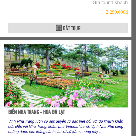
Giá tour 1 khách
2.290.000đ
ĐẶT TOUR
BIỂN NHA TRANG - HOA ĐÀ LẠT
Vịnh Nha Trang luôn có sức quyến rũ đặc biệt đối với du khách khắp
nơi. Đến với Nha Trang, khám phá Vinpearl Land, Vịnh Nha Phu cùng
những danh lam thắng cảnh của xứ sở trầm hương này …