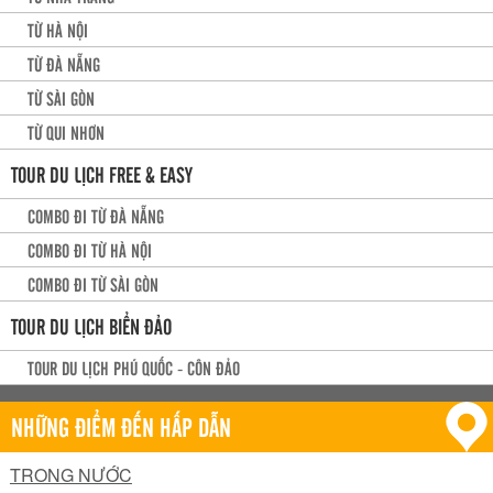
TỪ HÀ NỘI
TỪ ĐÀ NẴNG
TỪ SÀI GÒN
TỪ QUI NHƠN
TOUR DU LỊCH FREE & EASY
COMBO ĐI TỪ ĐÀ NẴNG
COMBO ĐI TỪ HÀ NỘI
COMBO ĐI TỪ SÀI GÒN
TOUR DU LỊCH BIỂN ĐẢO
TOUR DU LỊCH PHÚ QUỐC - CÔN ĐẢO
NHỮNG ĐIỂM ĐẾN HẤP DẪN
TRONG NƯỚC