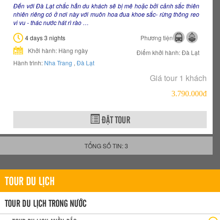
Đến với Đà Lạt chắc hẳn du khách sẽ bị mê hoặc bởi cảnh sắc thiên
nhiên riêng có ở nơi này với muôn hoa đua khoe sắc- rừng thông reo
vi vu - thác nước hát rì rào …
4 days 3 nights
Phương tiện
Khởi hành: Hàng ngày
Điểm khởi hành: Đà Lạt
Hành trình:
Nha Trang
,
Đà Lạt
Giá tour 1 khách
3.790.000đ
ĐẶT TOUR
TỔNG SỐ TIN: 3
TOUR DU LỊCH
TOUR DU LỊCH TRONG NƯỚC