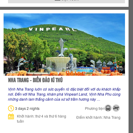
NHA TRANG - BIỂN ĐẢO KÌ THÚ
Vịnh Nha Trang luôn có sức quyến rũ đặc biệt đối với du khách khắp
nơi. Đến với Nha Trang, khám phá Vinpearl Land, Vịnh Nha Phu cùng
những danh lam thắng cảnh của xứ sở trầm hương này …
3 days 2 nights
Phương tiện
Khởi hành: thứ 4 và thứ 6 hàng
Điểm khởi hành: Nha Trang
tuần