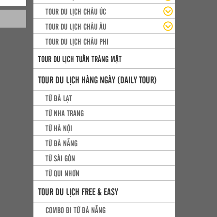
TOUR DU LỊCH CHÂU ÚC
TOUR DU LỊCH CHÂU ÂU
TOUR DU LỊCH CHÂU PHI
TOUR DU LỊCH TUẦN TRĂNG MẬT
TOUR DU LỊCH HÀNG NGÀY (DAILY TOUR)
TỪ ĐÀ LẠT
TỪ NHA TRANG
TỪ HÀ NỘI
TỪ ĐÀ NẴNG
TỪ SÀI GÒN
TỪ QUI NHƠN
TOUR DU LỊCH FREE & EASY
COMBO ĐI TỪ ĐÀ NẴNG