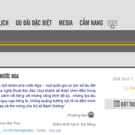
LỊCH
ƯU ĐÃI ĐẶC BIỆT
MEDIA
CẨM NANG
 NƯỚC NGA
Giá tour 1
 lịch khám phá nước Nga – một quốc gia có lịch sử lâu đời
51.90
óa nghệ thuật độc đáo. Quý khách sẽ được chìm đắm trong
cảnh nổi tiêng với những công trình đồ sộ, những tòa lâu
 nguy nga tráng lệ, những quảng trường rực rỡ và đắm mình
ĐẶT TO
 đẹp và thơ mộng của Xứ sở Bạch Dương”
Phương tiện
mục Giá Tour
Điểm khởi hành: Đà Nẵng
A
,
ST.PETERSBURG
,
TVER
,
VOLGA