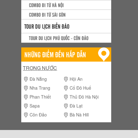
COMBO ĐI TỪ HÀ NỘI
COMBO ĐI TỪ SÀI GÒN
TOUR DU LỊCH BIỂN ĐẢO
TOUR DU LỊCH PHÚ QUỐC - CÔN ĐẢO
NHỮNG ĐIỂM ĐẾN HẤP DẪN
TRONG NƯỚC
Đà Nẵng
Hội An
Nha Trang
Cố Đô Huế
Phan Thiết
Thủ Đô Hà Nội
Sapa
Đà Lạt
Côn Đảo
Bà Nà Hill