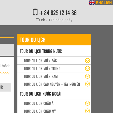
ENGLISH
+84 825 12 14 86
Từ 8h - 17h hàng ngày
TOUR DU LỊCH
TOUR DU LỊCH TRONG NƯỚC
TOUR DU LỊCH MIỀN BẮC
 khách
TOUR DU LỊCH MIỀN TRUNG
0.000đ
TOUR DU LỊCH MIỀN NAM
TOUR DU LỊCH CAO NGUYÊN - TÂY NGUYÊN
UR
TOUR DU LỊCH NƯỚC NGOÀI
TOUR DU LỊCH CHÂU Á
TOUR DU LỊCH CHÂU MỸ