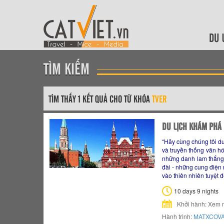
DU 
TÌM KIẾM
TÌM THẤY 1 KẾT QUẢ CHO TỪ KHÓA
TVER
DU LỊCH KHÁM PHÁ
“Hãy cùng chúng tôi du
và truyền thống văn h
những danh lam thắng 
đài - những cung điện
vào thiên nhiên tuyệt
10 days 9 nights
Khởi hành: Xem 
Hành trình:
MATXCOV